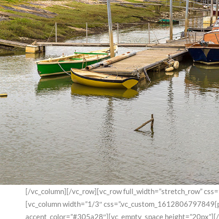
[/vc_column][/vc_row][vc_row full_width=”stretch_row” css
[vc_column width=”1/3″ css=”.vc_custom_1612806797849{pad
accent_color=”#305a28″][vc_empty_space height=”20px”][/v