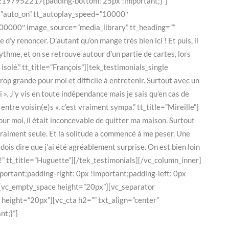
652197952217{padding-bottom: 25px !important;}”]
y=”auto_on” tt_autoplay_speed=”10000″
#000000″ image_source=”media_library” tt_heading=””
 d’y renoncer. D’autant qu’on mange très bien ici ! Et puis, il
ythme, et on se retrouve autour d’un partie de cartes, lors
isolé.” tt_title=”François”][tek_testimonials_single
 grande pour moi et difficile à entretenir. Surtout avec un
». J’y vis en toute indépendance mais je sais qu’en cas de
ntre voisin(e)s », c’est vraiment sympa.” tt_title=”Mireille”]
 moi, il était inconcevable de quitter ma maison. Surtout
 vraiment seule. Et la solitude a commencé à me peser. Une
ois dire que j’ai été agréablement surprise. On est bien loin
e !” tt_title=”Huguette”][/tek_testimonials][/vc_column_inner]
rtant;padding-right: 0px !important;padding-left: 0px
Liens Utiles
][vc_empty_space height=”20px”][vc_separator
Recevoir une Brochure
eight=”20px”][vc_cta h2=”” txt_align=”center”
Mentions Légales
nt;}”]
Politique de confidentialité