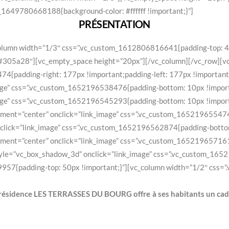
m_1649780668188{background-color: #ffffff !important;}”]
PRÉSENTATION
olumn width=”1/3″ css=”.vc_custom_1612806816641{padding-top: 40
”#305a28″][vc_empty_space height=”20px”][/vc_column][/vc_row][vc
{padding-right: 177px !important;padding-left: 177px !important
age” css=”.vc_custom_1652196538476{padding-bottom: 10px !import
age” css=”.vc_custom_1652196545293{padding-bottom: 10px !import
ment=”center” onclick=”link_image” css=”.vc_custom_165219655474
lick=”link_image” css=”.vc_custom_1652196562874{padding-bottom:
ment=”center” onclick=”link_image” css=”.vc_custom_165219657161
le=”vc_box_shadow_3d” onclick=”link_image” css=”.vc_custom_165
957{padding-top: 50px !important;}”][vc_column width=”1/2″ css=
a résidence LES TERRASSES DU BOURG offre à ses habitants un cadre