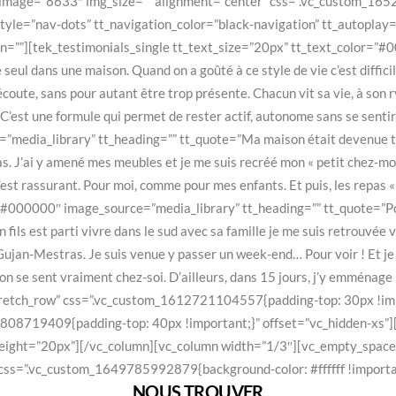
ge image=”8633″ img_size=”” alignment=”center” css=”.vc_custom_1
style=”nav-dots” tt_navigation_color=”black-navigation” tt_autopla
n=””][tek_testimonials_single tt_text_size=”20px” tt_text_color=”
seul dans une maison. Quand on a goûté à ce style de vie c’est difficile
coute, sans pour autant être trop présente. Chacun vit sa vie, à son r
C’est une formule qui permet de rester actif, autonome sans se sentir 
edia_library” tt_heading=”” tt_quote=”Ma maison était devenue trop
as. J’ai y amené mes meubles et je me suis recréé mon « petit chez-moi 
’est rassurant. Pour moi, comme pour mes enfants. Et puis, les repas « e
”#000000″ image_source=”media_library” tt_heading=”” tt_quote=”Pour
fils est parti vivre dans le sud avec sa famille je me suis retrouvée
ujan-Mestras. Je suis venue y passer un week-end… Pour voir ! Et je d
ù on se sent vraiment chez-soi. D’ailleurs, dans 15 jours, j’y emménag
tretch_row” css=”.vc_custom_1612721104557{padding-top: 30px !impo
 TERRASSES DU BOURG
Menu
2808719409{padding-top: 40px !important;}” offset=”vc_hidden-xs”
première impression positive est
Accueil
ight=”20px”][/vc_column][vc_column width=”1/3″][vc_empty_space h
pour développer la confiance. La
Le Concept
 css=”.vc_custom_1649785992879{background-color: #ffffff !importa
e LES TERRASSES DU BOURG
La Résidence
NOUS TROUVER