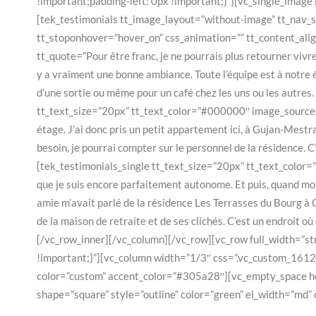
!important;padding-left: 0px !important;}”][vc_single_ima
[tek_testimonials tt_image_layout=”without-image” tt_nav_
tt_stoponhover=”hover_on” css_animation=”” tt_content_alig
tt_quote=”Pour être franc, je ne pourrais plus retourner vivre 
y a vraiment une bonne ambiance. Toute l’équipe est à notre é
d’une sortie ou même pour un café chez les uns ou les autres. 
tt_text_size=”20px” tt_text_color=”#000000″ image_source=”m
étage. J’ai donc pris un petit appartement ici, à Gujan-Mestr
besoin, je pourrai compter sur le personnel de la résidence. C
[tek_testimonials_single tt_text_size=”20px” tt_text_color=
que je suis encore parfaitement autonome. Et puis, quand mon 
amie m’avait parlé de la résidence Les Terrasses du Bourg à G
de la maison de retraite et de ses clichés. C’est un endroit o
[/vc_row_inner][/vc_column][/vc_row][vc_row full_width=”s
LES
!important;}”][vc_column width=”1/3″ css=”.vc_custom_161
Faire une 
color=”custom” accent_color=”#305a28″][vc_empty_space he
essentiel 
shape=”square” style=”outline” color=”green” el_width=”md”
Résidenc