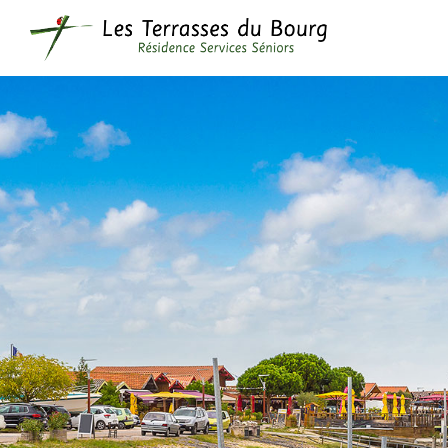
[vc_row parallax=”content-moving”][vc_column]