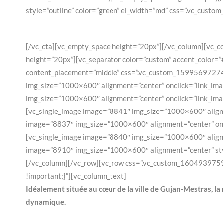
style=”outline” color=”green” el_width=”md” css=”.vc_custo
[/vc_cta][vc_empty_space height=”20px”][/vc_column][vc_c
height=”20px”][vc_separator color=”custom” accent_color=
content_placement=”middle” css=”.vc_custom_1599569727474
img_size=”1000×600″ alignment=”center” onclick=”link_im
img_size=”1000×600″ alignment=”center” onclick=”link_im
[vc_single_image image=”8841″ img_size=”1000×600″ align
image=”8837″ img_size=”1000×600″ alignment=”center” onc
[vc_single_image image=”8840″ img_size=”1000×600″ align
image=”8910″ img_size=”1000×600″ alignment=”center” sty
[/vc_column][/vc_row][vc_row css=”.vc_custom_1604939759
!important;}”][vc_column_text]
Idéalement située au cœur de la ville de Gujan-Mestras, l
dynamique.