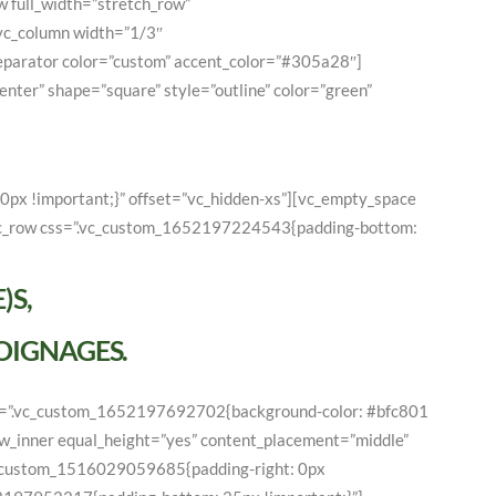
 full_width=”stretch_row”
[vc_column width=”1/3″
eparator color=”custom” accent_color=”#305a28″]
ter” shape=”square” style=”outline” color=”green”
px !important;}” offset=”vc_hidden-xs”][vc_empty_space
[vc_row css=”.vc_custom_1652197224543{padding-bottom:
)S,
OIGNAGES.
css=”.vc_custom_1652197692702{background-color: #bfc801
ow_inner equal_height=”yes” content_placement=”middle”
vc_custom_1516029059685{padding-right: 0px