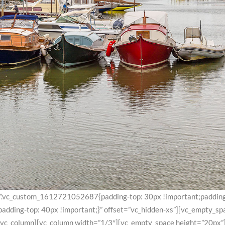
=”.vc_custom_1612721052687{padding-top: 30px !important;padding-ri
ding-top: 40px !important;}” offset=”vc_hidden-xs”][vc_empty_spa
c_column][vc_column width=”1/3″][vc_empty_space height=”20px”][v