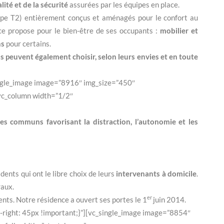
lité et de la sécurité
assurées par les équipes en place.
pe T2) entièrement conçus et aménagés pour le confort au
ce propose pour le bien-être de ses occupants :
mobilier et
ns
pour certains.
ls peuvent également choisir, selon leurs envies et en toute
ingle_image image=”8916″ img_size=”450″
vc_column width=”1/2″
ces communs favorisant la distraction, l’autonomie et les
ents qui ont le libre choix de leurs
intervenants à domicile
.
raux.
er
nts. Notre résidence a ouvert ses portes le 1
juin 2014.
right: 45px !important;}”][vc_single_image image=”8854″