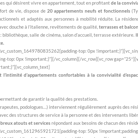
es qui désirent vivre en appartement, tout en profitant
de la convivia
fort de vie, dispose de
20 appartements neufs et fonctionnels
(Ty
nctionnels et adaptés aux personnes à mobilité réduite. La résiden
 avec douche à l’italienne, revêtements de qualité,
terrasses et balco
bibliothèque, salle de cinéma, salon d’accueil, terrasse extérieure.
I
e.
=”.vc_custom_1649780835262{padding-top: 0px !important;}”][vc_s
-top: 0px !important;}”][/vc_column][/vc_row][vc_row gap=”25″][
ant;}”][vc_column_text]
 l’intimité d’appartements confortables à la convivialité d’espa
ermettant de garantir la qualité des prestations.
érapeutes, podologues…) interviennent régulièrement auprès des résid
t avec des structures de service à la personne et des intervenants libé
eux atouts et services
répondant aux besoins de chacun des réside
”.vc_custom_1612965921721{padding-top: 50px !important;padding-